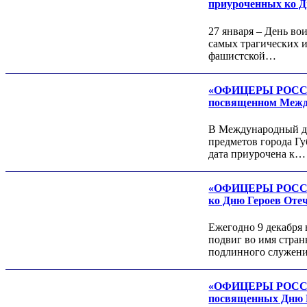
приуроченных ко Д
27 января – День во
самых трагических 
фашистской…
«ОФИЦЕРЫ РОССИИ»
посвященном Межд
В Международный де
Роман ШКУРЛАТОВ
предметов города Гу
Александр Старовойтов
дата приурочена к…
Герман Ярцев
«ОФИЦЕРЫ РОССИИ»
ко Дню Героев Оте
Ежегодно 9 декабря 
подвиг во имя стран
подлинного служе
«ОФИЦЕРЫ РОССИИ»
Игорь ШЕВЧУК
посвященных Дню Н
Владимир Семерда